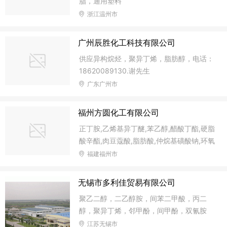
脂，通用塑料
浙江温州市
广州辰胜化工科技有限公司
供应异构烷烃，聚异丁烯，脂肪醇，电话：
18620089130.谢先生
广东广州市
福州方圆化工有限公司
正丁胺,乙烯基异丁醚,苯乙醇,醋酸丁酯,硬脂
酸辛酯,肉豆蔻酸,脂肪酸,仲烷基磺酸钠,环氧
树脂,邻苯二酚,3-氰基吡啶,四氢苯酐,正庚
福建福州市
烷,聚异丁烯,戊二醛,二甲苯,环己酮,苯丙酮,
四氢呋喃,高锰酸钾,氯仿等。
无锡市多利佳贸易有限公司
聚乙二醇，二乙醇胺，间苯二甲酸，丙二
醇，聚异丁烯，邻甲酚，间甲酚，双氰胺
江苏无锡市