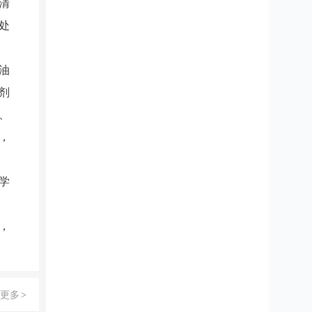
清
处
油
剂
、
，
学
，
更多
>