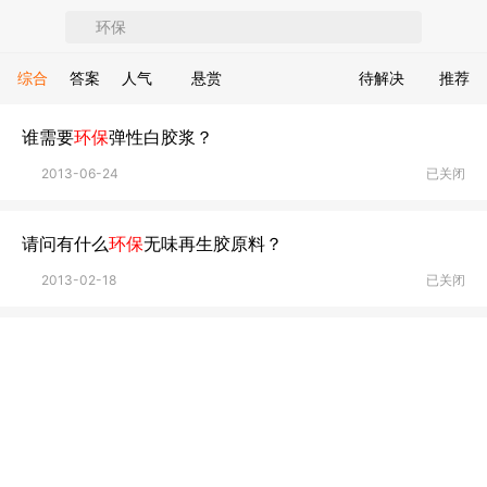
综合
答案
人气
悬赏
待解决
推荐
谁需要
环保
弹性白胶浆？
2013-06-24
已关闭
请问有什么
环保
无味再生胶原料？
2013-02-18
已关闭