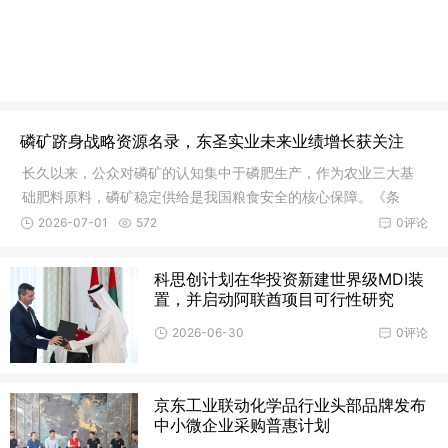
磷矿跻身战略资源名录，东圣实业未来业绩增长获关注
长久以来，公众对磷矿的认知集中于磷肥生产，作为农业三大基
础肥料原料，磷矿稳定供给是我国粮食安全的核心保障。《条
例》的正式实施，也标志着磷矿从传统农用化工原料升级为保障
2026-07-01
572
0评论
粮食安全、新能源产业安全的国家战略资源，我国磷资源开发利
用、进出口、市场调控等迎来法治化、规范化全新监管体系。受
科思创计划在华投资新建世界级MDI装
此影响，相关产业存量矿权的稀缺性进一步凸显。
置，并启动阿联酋项目可行性研究
2026-06-30
0评论
京东工业联动化学品行业头部品牌发布
中小微企业采购普惠计划