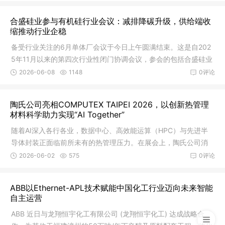
合盛硅业参与有机硅行业会议：减排降碳升级，供给端收
缩推动行业企稳
备受行业关注的6月单体厂会议于今日上午圆满结束。这是自202
5年11月以来的第四次行业性闭门协调会议，参会的包括合盛硅业
等主要有机硅单体生产企业。本次会议围绕“减排降碳”与“价格维
2026-06-08
1148
0评论
稳”两大核心方向达成重要共识，释放出明确的行业调整信号。
陶氏公司亮相COMPUTEX TAIPEI 2026，以创新热管理
材料科学助力实现“AI Together”
随着AI深入各行各业，数据中心、高效能运算（HPC）与先进半
导体封装正面临前所未有的热管理压力。在展会上，陶氏公司消
费品解决方案全球战略市场总监楚敏思表示：“台湾市场是全球半
2026-06-02
575
0评论
导体与资讯科技产业的枢纽，我们深刻洞察到全球客户在追求更
高性能与能效时所遭遇的散热挑战。陶氏公司此次亮相COMPUT
ABB以Ethernet-APL技术赋能中国化工行业迈向未来智能
EX TAIPEI展会，会重点呈现“DOW™ Cooling Science”平台如何
自主运营
为AI数据中心与先进半导体封装两大关键领域提供创新材料解决
ABB 近日与龙翔恒宇化工有限公司 (龙翔恒宇化工) 达成战略合
方案，协助产业伙伴应对相关技术挑战，推动更稳定、更高效且