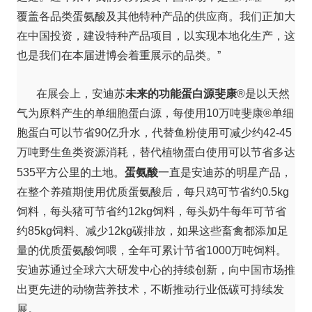
覆盖各品类蛋氨酸及其他特种产品的供应商。我们正加大
在中国投资，建设特种产品项目，以实现本地化生产，这
也是我们在本届进博会着重展示的品类。”
未来的功能蛋白源斐康
在展会上，安迪苏
®是以天然
气为原料产生的单细胞蛋白源，每使用10万吨斐康®单细
胞蛋白可以节省90亿升水，代替鱼粉使用可减少约42-45
万吨野生鱼类资源消耗，替代植物蛋白使用可以节省多达
蛋氨酸
535平方公里的土地。
一直是安迪苏的明星产品，
在整个养殖期使用优质蛋氨酸后，每只鸡可节省约0.5kg
饲料，每头猪可节省约12kg饲料，每头奶牛每年可节省
约85kg饲料、减少12kg碳排放，如果这些畜禽都添加足
量的优质蛋氨酸饲喂，全年可累计节省1000万吨饲料。
安迪苏通过全球六大研发中心的持续创新，向中国市场推
出更先进的动物营养技术，不断推动行业低碳可持续发
展。