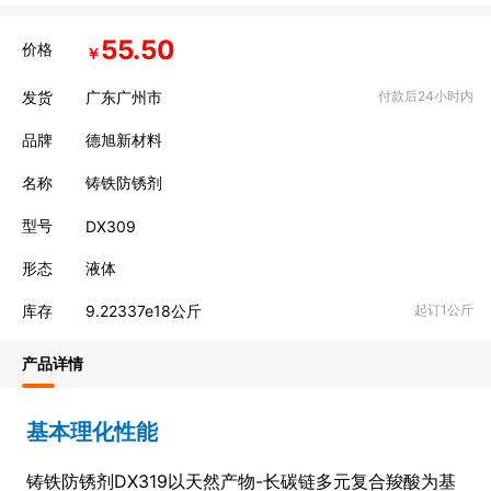
55.50
价格
￥
发货
广东广州市
付款后24小时内
品牌
德旭新材料
名称
铸铁防锈剂
型号
DX309
形态
液体
库存
9.22337e18
公斤
起订1公斤
产品详情
基本理化性能
铸铁防锈剂
DX319以天然产物-长碳链多元复合羧酸为基