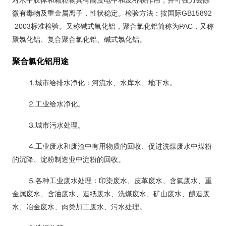
对水中胶体和颗粒物具有高度电中和及桥联作用，并可强力去除
GB15892
微有毒物及重金属离子，性状稳定。检验方法：按国际
-2003
PAC
标准检验。又称
碱式氧化铝
，聚合氯化铝简称为
，又称
聚氯化铝、复合聚合氯化铝、碱式氯化铝。
聚合氯化铝用途
⒈
城市给排水净化：河流水、水库水、地下水。
⒉
工业给水净化。
⒊
城市污水处理。
⒋
工业废水和废渣中有用物质的回收、促进洗煤废水中煤粉
的沉降、淀粉制造业中淀粉的回收。
⒌
各种工业废水处理：印染废水、皮革废水、含氟废水、重
金属废水、含油废水、造纸废水、洗煤废水、矿山废水、酿造废
水、冶金废水、肉类加工废水、污水处理。