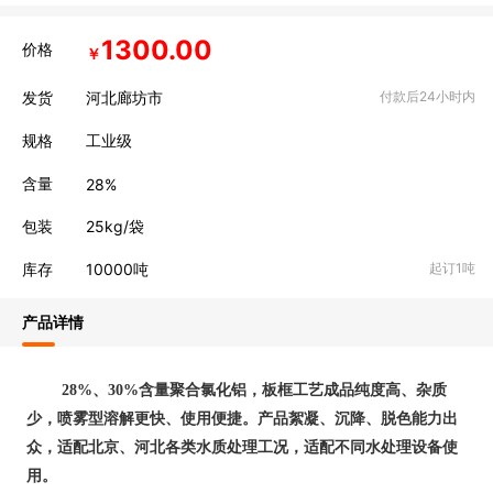
1300.00
价格
￥
发货
河北廊坊市
付款后24小时内
规格
工业级
含量
28%
包装
25kg/袋
库存
10000
吨
起订1吨
产品详情
28%、30%含量聚合氯化铝，板框工艺成品纯度高、杂质
少，喷雾型溶解更快、使用便捷。产品絮凝、沉降、脱色能力出
众，适配北京、河北各类水质处理工况，适配不同水处理设备使
用。