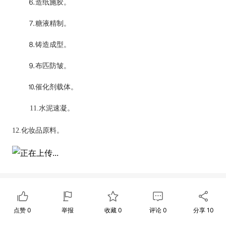
⒍
造纸施胶。
⒎
糖液精制。
⒏
铸造成型。
⒐
布匹防皱。
⒑
催化剂载体。
11.
水泥速凝。
12.
化妆品原料。
点赞
0
举报
收藏
0
评论
0
分享
10