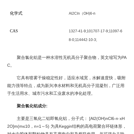
化学式
Al2Cln
（
OH)6-n
CAS
1327-41-9;101707-17-9;11097-6
8-0;114442-10-3;
PA
聚合氯化铝是一种水溶性无机高分子聚合物，英文缩写为
C
。
它具有喷雾干燥稳定性好，适应水域宽，水解速度快，吸附
能力强等特点，成为新兴净水材料和无机高分子混凝剂，广泛用
于生活用水、城市污水和工业废水的净化处理。
:
聚合氯化铝成分
[Al2(OH)nCl6-n·xH
主要是
三氧化二铝
即
氧化铝
，分子式：
2O]m(m≤10
n=1
5)
Keggin
，
～
为具
结构的高电荷聚合环链体形，