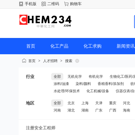
手机版
二维码
购物车
首页
化工产品
化工求购
新闻资讯
首页
>
人才招聘
>
搜索
行业
全部
无机化学
有机化学
生物化工/医药/
涂料/油漆
染料/颜料
香精香料/添加剂
纺
水处理/环保技术
化工机械/设备
仪器仪表/
地区
全部
北京
上海
天津
重庆
河北
河南
湖北
湖南
广东
广西
海南
注册安全工程师