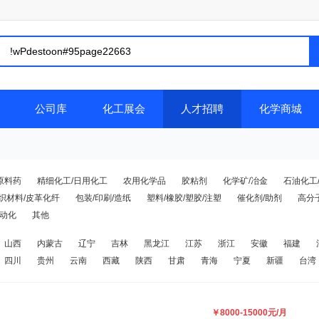
公司库
化工展会
人才招聘
化学商城
原料药
精细化工/日用化工
农用化学品
胶粘剂
化学矿/冶金
石油化工
织材料/皮革化纤
包装/印刷/造纸
塑料/橡胶/塑胶/注塑
催化剂/助剂
高分
自动化
其他
山西
内蒙古
辽宁
吉林
黑龙江
江苏
浙江
安徽
福建
四川
贵州
云南
西藏
陕西
甘肃
青海
宁夏
新疆
台湾
￥8000-15000元/月