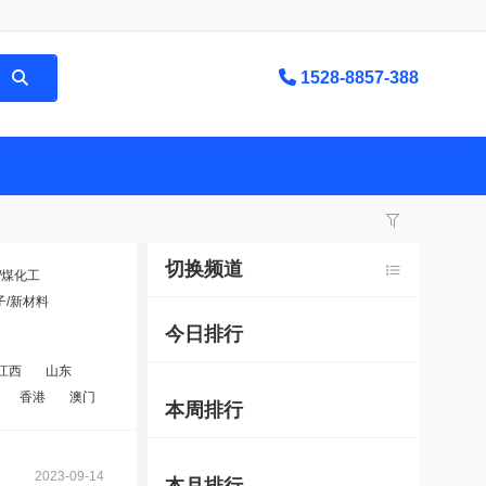
1528-8857-388
切换频道
/煤化工
子/新材料
今日排行
江西
山东
香港
澳门
本周排行
2023-09-14