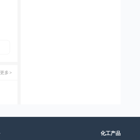
更多
>
务
化工产品