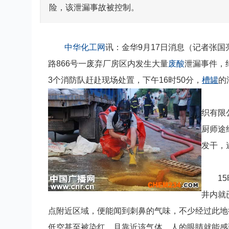
险，该泄漏事故被控制。
中华化工网
讯：金华9月17日消息（记者张国
路866号一废弃厂房区内发生大量
废酸
泄漏事件，
3个消防队赶赴现场处置，下午16时50分，
槽罐
的
据
织有限
厨师途
发干，
15时
井内就
点附近区域，便能闻到刺鼻的气味，不少经过此地
低空甚至被染红，且靠近该气体，人的眼睛就能感