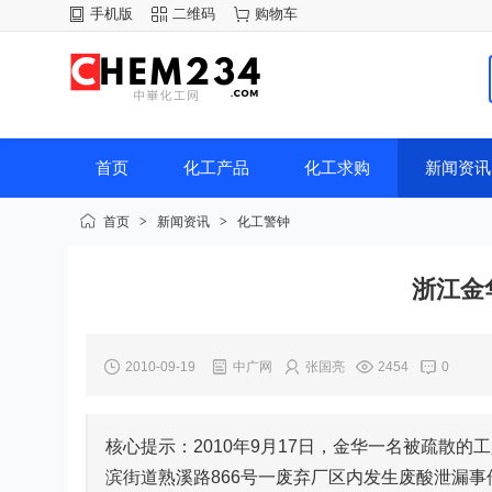
手机版
二维码
购物车
首页
化工产品
化工求购
新闻资讯
首页
>
新闻资讯
>
化工警钟
浙江金
2010-09-19
中广网
张国亮
2454
0
核心提示：2010年9月17日，金华一名被疏散的
滨街道熟溪路866号一废弃厂区内发生废酸泄漏