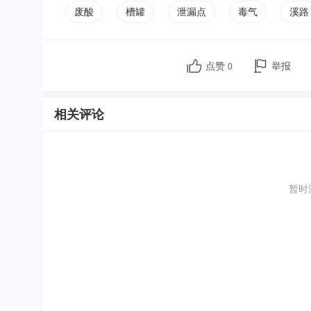
废酸
槽罐
泄漏点
毒气
溪路
点赞
举报
0
相关评论
暂时