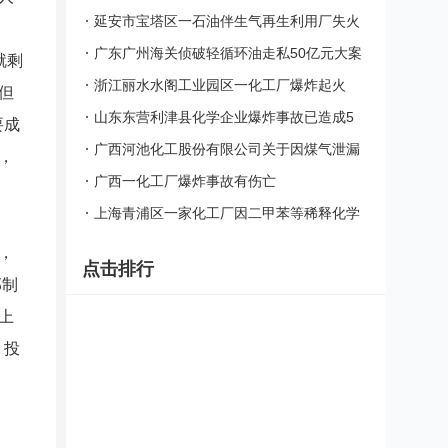
燃事故
延安市宝塔区一石油伴生气再生利用厂失火
广东广州海关侦破轻循环油走私50亿元大案
就剩
浙江丽水水阁工业园区一化工厂爆炸起火
但
空气中有刺鼻气味
山东东营利津县化学企业爆炸事故已造成5
要成
人死亡
广西河池化工股份有限公司关于因煤气泄漏
，
引发爆燃事故的公告
广西一化工厂爆炸事故有伤亡
上海青浦区一家化工厂因二甲苯等稀释化学
原料突发火灾
，
点击排行
部制
上
，投