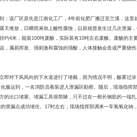
到：该厂区原先是江南化工厂，4年前化肥厂搬迁至兰溪，这里
露天堆放，日晒雨淋加上酸性腐蚀，以前就曾发生过几次泄漏，
约4米，能装100吨废酸，实际装有10吨左右废酸。废酸的主
说，属易挥发、强刺激和腐蚀的强酸，人体接触会造成严重烧伤
即对下风风向的下水道进行了堵截，因为情况不明，酸雾过浓
型防化服运到，一名消防员着装进入泄漏区勘察。随后，现场指挥
方的出口堵塞。堵漏工具很简陋，只不过在一根长钢筋的一端扎
罐的泄漏点成功堵住。17时左右，现场指挥部调来一车氢氧化钠