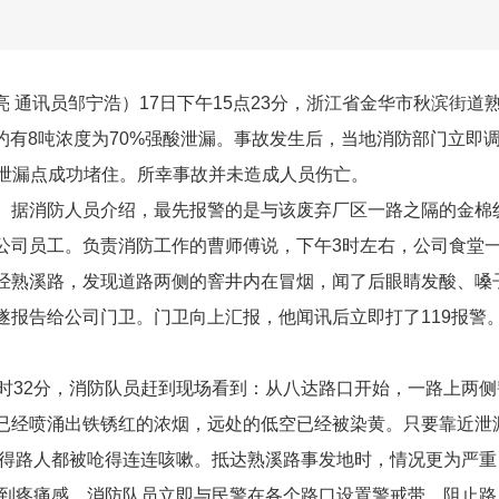
亮 通讯员邹宁浩）17日下午15点23分，浙江省金华市秋滨街道
约有8吨浓度为70%强酸泄漏。事故发生后，当地消防部门立即
泄漏点成功堵住。所幸事故并未造成人员伤亡。
消防人员介绍，最先报警的是与该废弃厂区一路之隔的金棉
公司员工。负责消防工作的曹师傅说，下午3时左右，公司食堂
经熟溪路，发现道路两侧的窨井内在冒烟，闻了后眼睛发酸、嗓
遂报告给公司门卫。门卫向上汇报，他闻讯后立即打了119报警
32分，消防队员赶到现场看到：从八达路口开始，一路上两侧
已经喷涌出铁锈红的浓烟，远处的低空已经被染黄。只要靠近泄
得路人都被呛得连连咳嗽。抵达熟溪路事发地时，情况更为严重
到疼痛感。消防队员立即与民警在各个路口设置警戒带，阻止路