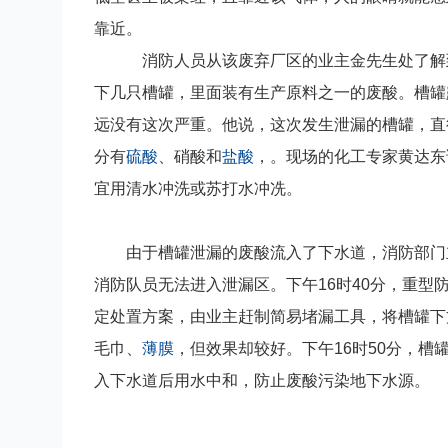
靠近。
消防人员从该废弃厂区的业主金先生处了解
下几只槽罐，里面装有生产原料之一的废酸。槽罐
远没有这次严重。他说，这次发生泄漏的槽罐，直径
分有
硫酸
、硝酸和
盐酸
，。现场的化工专家黄达东
宜用清水冲洗或苏打水冲冼。
由于槽罐泄漏的废酸流入了下水道，消防部门立
消防队员无法进入泄漏区。下午16时40分，重
定处置方案，由业主赶制简易堵漏工具，将槽罐下
毛巾、
薄膜
，但效果却较好。下午16时50分，槽
入下水道后用水中和，防止废酸污染地下水源。