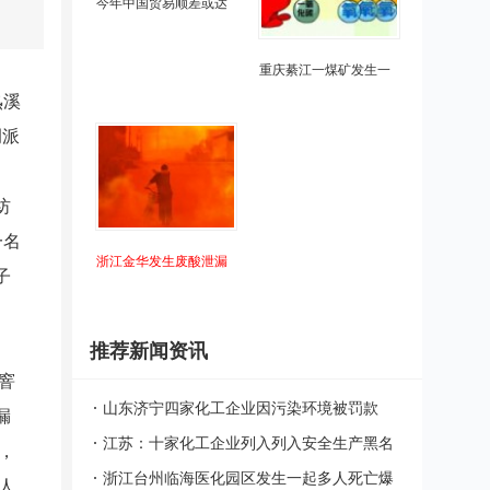
今年中国贸易顺差或达
重庆綦江一煤矿发生一
熟溪
调派
纺
一名
浙江金华发生废酸泄漏
子
。
推荐新闻资讯
窨
山东济宁四家化工企业因污染环境被罚款
漏
江苏：十家化工企业列入列入安全生产黑名
，
单
浙江台州临海医化园区发生一起多人死亡爆
人