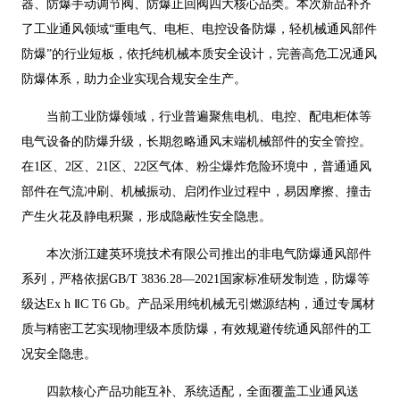
器、防爆手动调节阀、防爆止回阀四大核心品类。本次新品补齐
了工业通风领域“重电气、电柜、电控设备防爆，轻机械通风部件
防爆”的行业短板，依托纯机械本质安全设计，完善高危工况通风
防爆体系，助力企业实现合规安全生产。
当前工业防爆领域，行业普遍聚焦电机、电控、配电柜体等
电气设备的防爆升级，长期忽略通风末端机械部件的安全管控。
在1区、2区、21区、22区气体、粉尘爆炸危险环境中，普通通风
部件在气流冲刷、机械振动、启闭作业过程中，易因摩擦、撞击
产生火花及静电积聚，形成隐蔽性安全隐患。
本次浙江建英环境技术有限公司推出的非电气防爆通风部件
系列，严格依据GB/T 3836.28—2021国家标准研发制造，防爆等
级达Ex h ⅡC T6 Gb。产品采用纯机械无引燃源结构，通过专属材
质与精密工艺实现物理级本质防爆，有效规避传统通风部件的工
况安全隐患。
四款核心产品功能互补、系统适配，全面覆盖工业通风送