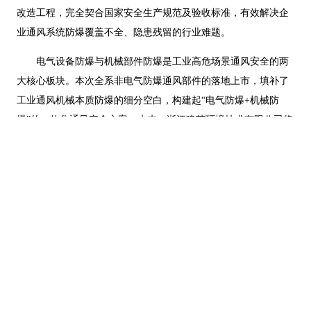
改造工程，完全契合国家安全生产规范及验收标准，有效解决企
业通风系统防爆覆盖不全、隐患残留的行业难题。
电气设备防爆与机械部件防爆是工业高危场景通风安全的两
大核心板块。本次全系非电气防爆通风部件的落地上市，填补了
工业通风机械本质防爆的细分空白，构建起“电气防爆+机械防
爆”的一体化通风安全方案。未来，浙江建英环境技术有限公司将
持续深耕工业安全领域，依托国标级品质与创新机械防爆技术，
赋能化工、储能、粮油、冶金等高危行业安全升级，推动工业通
风安全向标准化、精细化、本质化方向发展。